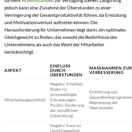
da mehr
Arbeitsstunden
zur Verfügung stehen. Langfristig
jedoch kann eine Zunahme der Überstunden zu einer
Verringerung der Gesamtproduktivität führen, da Ermüdung
und Motivationsverlust auftreten können. Die
Herausforderung für Unternehmen liegt darin, ein optimales
Gleichgewicht zu finden, das sowohl die Bedürfnisse des
Unternehmens als auch das Wohl der Mitarbeiter
berücksichtigt.
EINFLUSS
MASSNAHMEN ZUR V
ASPEKT
DURCH
ERBESSERUNG
ÜBERSTUNDEN
Negativ: Erhöhtes
Risiko für
Einführung von
stressbedingte
Gesundheitsprogramm
Mitarbeitergesundheit
Erkrankungen
Begrenzung der
Positiv: Förderung
Überstunden
der beruflichen
Entwicklung
Negativ: Kann zu
Unzufriedenheit