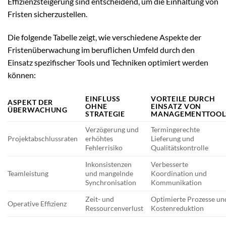
Effizienzsteigerung sind entscheidend, um die Einhaltung von
Fristen sicherzustellen.
Die folgende Tabelle zeigt, wie verschiedene Aspekte der
Fristenüberwachung im beruflichen Umfeld durch den
Einsatz spezifischer Tools und Techniken optimiert werden
können:
EINFLUSS
VORTEILE DURCH
ASPEKT DER
OHNE
EINSATZ VON
ÜBERWACHUNG
STRATEGIE
MANAGEMENTTOOL
Verzögerung und
Termingerechte
Projektabschlussraten
erhöhtes
Lieferung und
Fehlerrisiko
Qualitätskontrolle
Inkonsistenzen
Verbesserte
Teamleistung
und mangelnde
Koordination und
Synchronisation
Kommunikation
Zeit- und
Optimierte Prozesse un
Operative Effizienz
Ressourcenverlust
Kostenreduktion