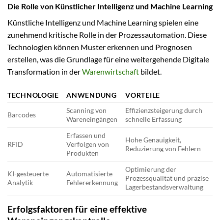
Die Rolle von Künstlicher Intelligenz und Machine Learning
Künstliche Intelligenz und Machine Learning spielen eine
zunehmend kritische Rolle in der Prozessautomation. Diese
Technologien können Muster erkennen und Prognosen
erstellen, was die Grundlage für eine weitergehende Digitale
Transformation in der
Warenwirtschaft
bildet.
TECHNOLOGIE
ANWENDUNG
VORTEILE
Scanning von
Effizienzsteigerung durch
Barcodes
Wareneingängen
schnelle Erfassung
Erfassen und
Hohe Genauigkeit,
RFID
Verfolgen von
Reduzierung von Fehlern
Produkten
Optimierung der
KI-gesteuerte
Automatisierte
Prozessqualität und präzise
Analytik
Fehlererkennung
Lagerbestandsverwaltung
Erfolgsfaktoren für eine effektive