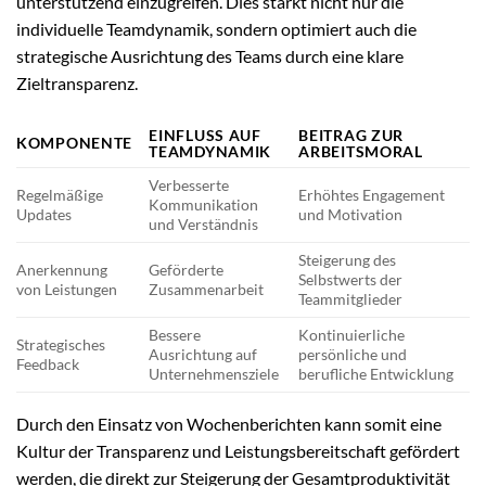
unterstützend einzugreifen. Dies stärkt nicht nur die
individuelle Teamdynamik, sondern optimiert auch die
strategische Ausrichtung des Teams durch eine klare
Zieltransparenz.
EINFLUSS AUF
BEITRAG ZUR
KOMPONENTE
TEAMDYNAMIK
ARBEITSMORAL
Verbesserte
Regelmäßige
Erhöhtes Engagement
Kommunikation
Updates
und Motivation
und Verständnis
Steigerung des
Anerkennung
Geförderte
Selbstwerts der
von Leistungen
Zusammenarbeit
Teammitglieder
Bessere
Kontinuierliche
Strategisches
Ausrichtung auf
persönliche und
Feedback
Unternehmensziele
berufliche Entwicklung
Durch den Einsatz von Wochenberichten kann somit eine
Kultur der Transparenz und Leistungsbereitschaft gefördert
werden, die direkt zur Steigerung der Gesamtproduktivität