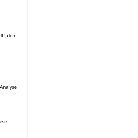
lft, den
 Analyse
iese