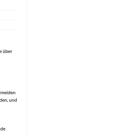
e über
ermeiden
den, und
nde