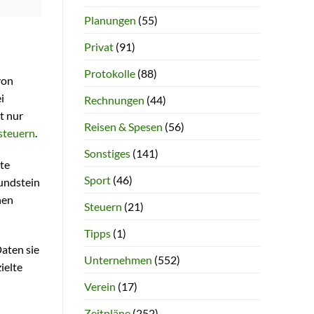
Planungen
(55)
Privat
(91)
Protokolle
(88)
von
i
Rechnungen
(44)
t nur
Reisen & Spesen
(56)
steuern
.
Sonstiges
(141)
te
Sport
(46)
undstein
nen
Steuern
(21)
Tipps
(1)
Daten sie
Unternehmen
(552)
ielte
Verein
(17)
Zeitpläne
(252)