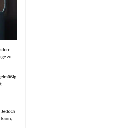
ondern
uge zu
egelmäßig
t
. Jedoch
 kann,