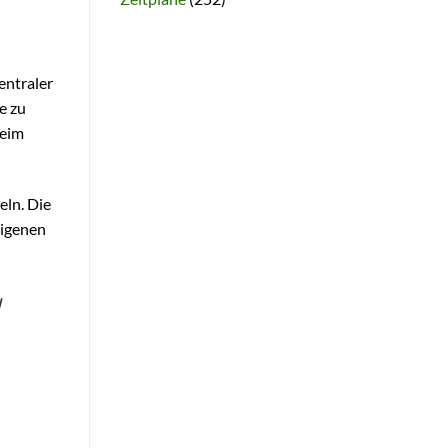
entraler
e zu
beim
eln. Die
eigenen
u