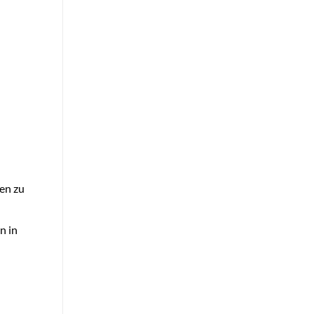
en zu
n in