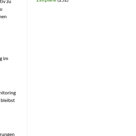
tiv zu
zu
chen
g im
nitoring
bleibst
erungen