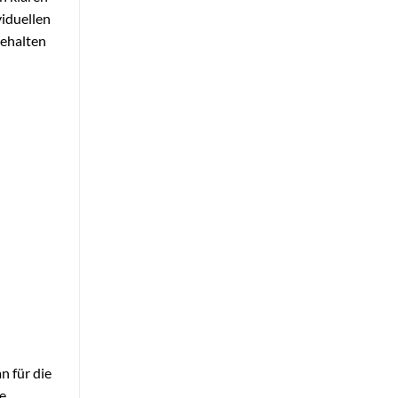
viduellen
behalten
n für die
ne