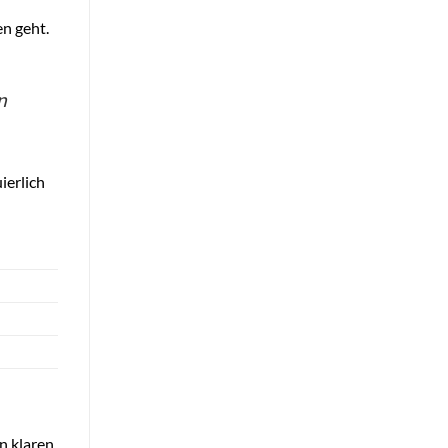
en geht.
n
ierlich
n klaren