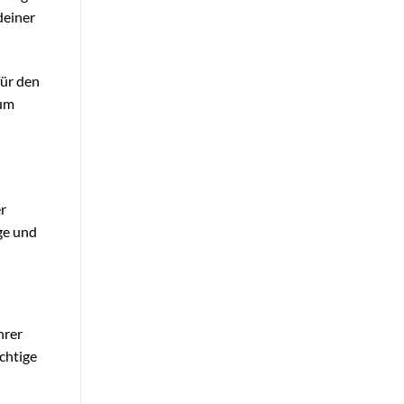
deiner
für den
ium
er
e und
hrer
chtige