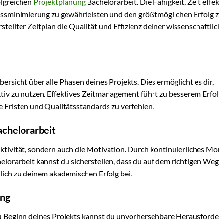
olgreichen
Projektplanung
Bachelorarbeit. Die Fähigkeit, Zeit effek
essminimierung zu gewährleisten und den größtmöglichen Erfolg 
 erstellter Zeitplan die Qualität und Effizienz deiner wissenschaftli
Übersicht über alle Phasen deines Projekts. Dies ermöglicht es dir,
ektiv zu nutzen. Effektives Zeitmanagement führt zu besserem Erfol
e Fristen und Qualitätsstandards zu verfehlen.
achelorarbeit
duktivität, sondern auch die Motivation. Durch kontinuierliches Mo
orarbeit kannst du sicherstellen, dass du auf dem richtigen Weg 
blich zu deinem akademischen Erfolg bei.
ung
 zu Beginn deines Projekts kannst du unvorhersehbare Herausford