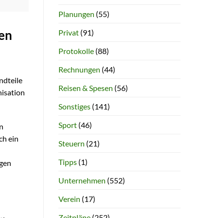
Planungen
(55)
Privat
(91)
den
Protokolle
(88)
Rechnungen
(44)
ndteile
Reisen & Spesen
(56)
nisation
Sonstiges
(141)
Sport
(46)
en
ch ein
Steuern
(21)
Tipps
(1)
ngen
Unternehmen
(552)
Verein
(17)
Zeitpläne
(252)