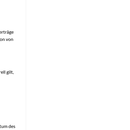
erträge
ion von
l gilt,
stum des