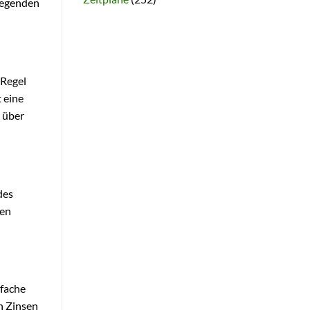
liegenden
 Regel
 eine
e über
des
ren
nfache
n Zinsen