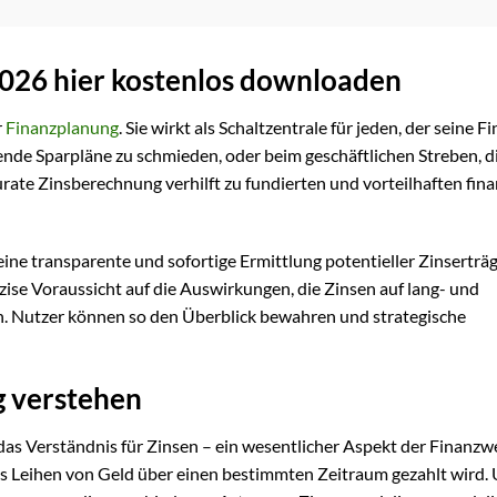
2026 hier kostenlos downloaden
r
Finanzplanung
. Sie wirkt als Schaltzentrale für jeden, der seine F
nde Sparpläne zu schmieden, oder beim geschäftlichen Streben, d
urate Zinsberechnung verhilft zu fundierten und vorteilhaften fina
ine transparente und sofortige Ermittlung potentieller Zinserträg
ise Voraussicht auf die Auswirkungen, die Zinsen auf lang- und
n. Nutzer können so den Überblick bewahren und strategische
g verstehen
 das Verständnis für Zinsen – ein wesentlicher Aspekt der Finanzwe
r das Leihen von Geld über einen bestimmten Zeitraum gezahlt wird.