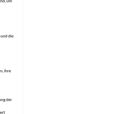
end, um
 und die
n, ihre
ung der
ert