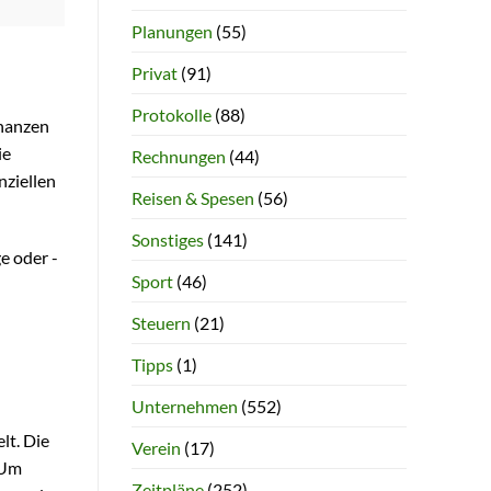
Planungen
(55)
Privat
(91)
Protokolle
(88)
inanzen
ie
Rechnungen
(44)
nziellen
Reisen & Spesen
(56)
Sonstiges
(141)
e oder -
Sport
(46)
Steuern
(21)
Tipps
(1)
Unternehmen
(552)
lt. Die
Verein
(17)
 Um
Zeitpläne
(252)