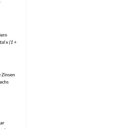
dern
al x (1 +
e Zinsen
wachs
gar