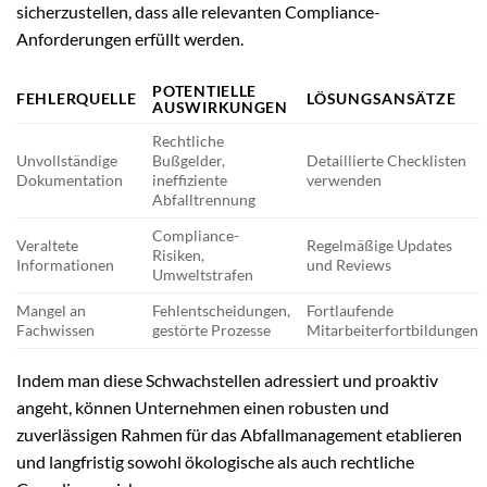
sicherzustellen, dass alle relevanten Compliance-
Anforderungen erfüllt werden.
POTENTIELLE
FEHLERQUELLE
LÖSUNGSANSÄTZE
AUSWIRKUNGEN
Rechtliche
Unvollständige
Bußgelder,
Detaillierte Checklisten
Dokumentation
ineffiziente
verwenden
Abfalltrennung
Compliance-
Veraltete
Regelmäßige Updates
Risiken,
Informationen
und Reviews
Umweltstrafen
Mangel an
Fehlentscheidungen,
Fortlaufende
Fachwissen
gestörte Prozesse
Mitarbeiterfortbildungen
Indem man diese Schwachstellen adressiert und proaktiv
angeht, können Unternehmen einen robusten und
zuverlässigen Rahmen für das Abfallmanagement etablieren
und langfristig sowohl ökologische als auch rechtliche