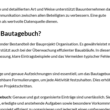
n und detaillierten Art und Weise unterstützt Bauunternehmen da
unikation zwischen allen Beteiligten zu verbessern. Eine gute
als wertvolle Datenquelle dienen.
s Bautagebuch?
dender Bestandteil der Bauprojekt Organisation. Es gewährleistet n
stützt auch bei der Überwachung effizienter Bauabläufe. In diese
assung, klare Eintragsbeispiele und das Vermeiden typischer Fehle
e und genaue Aufzeichnungen sind essentiell, um das Bautagebu
iehbare Formulierungen, um jede Aktivität festzuhalten. Dies erhö
on Projektschritten.
gebuch:
Genaue und gut organisierte Einträge sind unerlässlich. Sie
en, erledigte und anstehende Aufgaben sowie besondere Vorkommn
auprojekt effizient zu organisieren und jederzeit einen umfassende