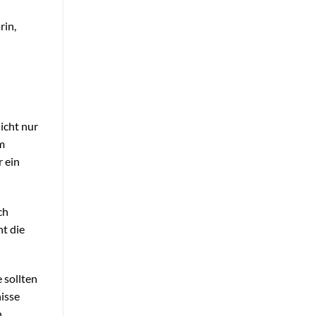
rin,
icht nur
m
r ein
ch
ht die
 sollten
isse
n