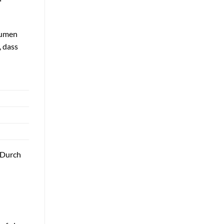
äumen
, dass
 Durch