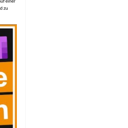
uf einer
nd zu