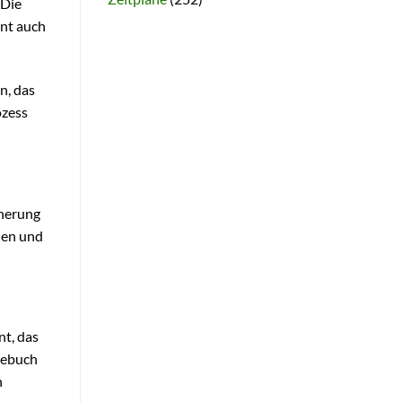
 Die
ent auch
n, das
ozess
cherung
nen und
nt, das
gebuch
n