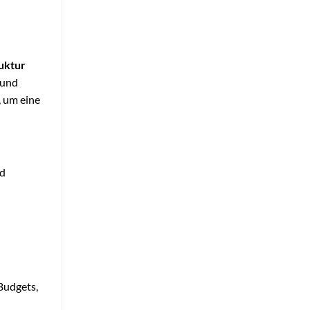
uktur
 und
, um eine
nd
 Budgets,