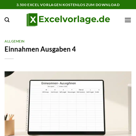
Zum
3.500 EXCEL VORLAGEN KOSTENLOS ZUM DOWNLOAD
Inhalt
springen
ALLGEMEIN
Einnahmen Ausgaben 4