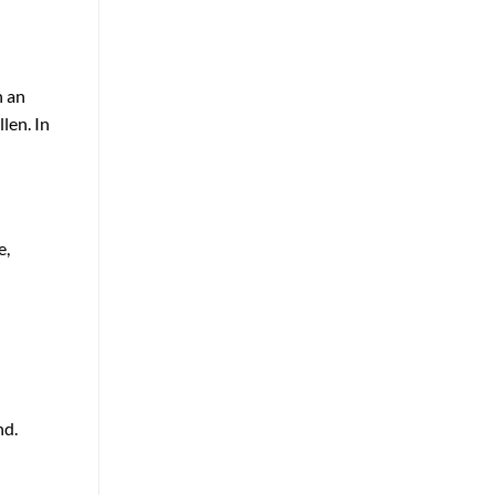
n an
len. In
e,
nd.