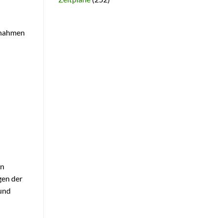
innahmen
en
gen der
 und