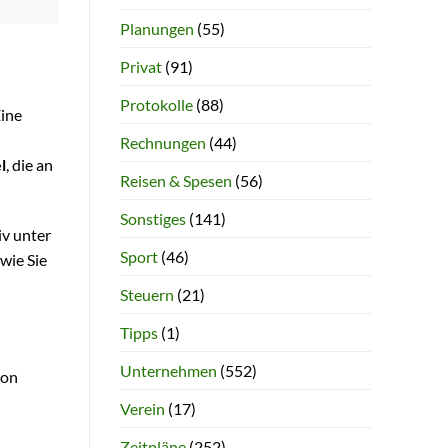
Planungen
(55)
Privat
(91)
Protokolle
(88)
Eine
Rechnungen
(44)
l
, die an
Reisen & Spesen
(56)
Sonstiges
(141)
iv unter
Sport
(46)
wie Sie
Steuern
(21)
Tipps
(1)
Unternehmen
(552)
von
Verein
(17)
Zeitpläne
(252)