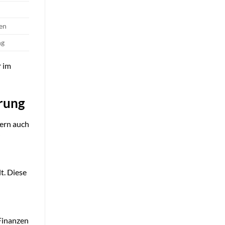
gen
ng
r im
rung
dern auch
t. Diese
 Finanzen