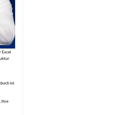
r Excel
ruktur
sbuch ist
 Ihre