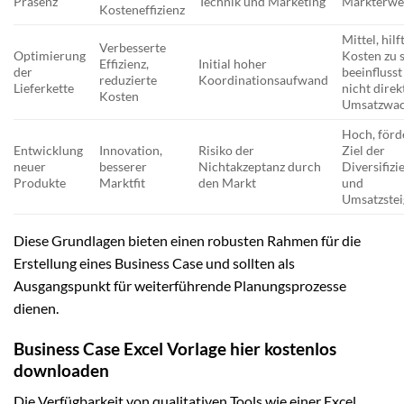
Präsenz
Technik und Marketing
Markterwe
Kosteneffizienz
Mittel, hilf
Verbesserte
Optimierung
Kosten zu 
Effizienz,
Initial hoher
der
beeinflusst
reduzierte
Koordinationsaufwand
Lieferkette
nicht direk
Kosten
Umsatzwa
Hoch, förd
Entwicklung
Innovation,
Risiko der
Ziel der
neuer
besserer
Nichtakzeptanz durch
Diversifizi
Produkte
Marktfit
den Markt
und
Umsatzste
Diese Grundlagen bieten einen robusten Rahmen für die
Erstellung eines Business Case und sollten als
Ausgangspunkt für weiterführende Planungsprozesse
dienen.
Business Case Excel Vorlage hier kostenlos
downloaden
Die Verfügbarkeit von qualitativen Tools wie einer Excel