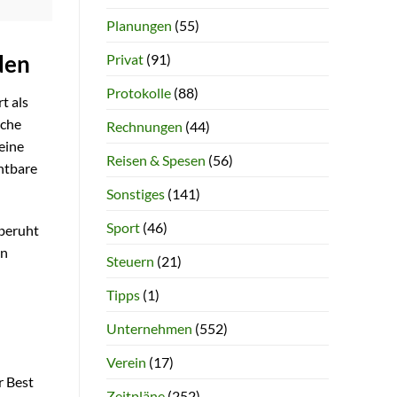
Planungen
(55)
Privat
(91)
den
Protokolle
(88)
t als
iche
Rechnungen
(44)
eine
Reisen & Spesen
(56)
htbare
Sonstiges
(141)
Sport
(46)
 beruht
en
Steuern
(21)
Tipps
(1)
Unternehmen
(552)
Verein
(17)
r Best
Zeitpläne
(252)