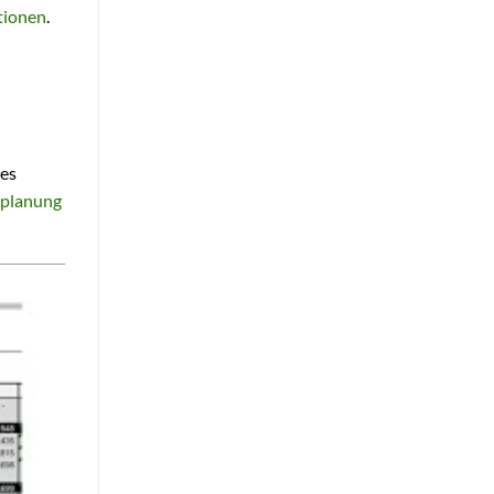
tionen
.
ses
zplanung