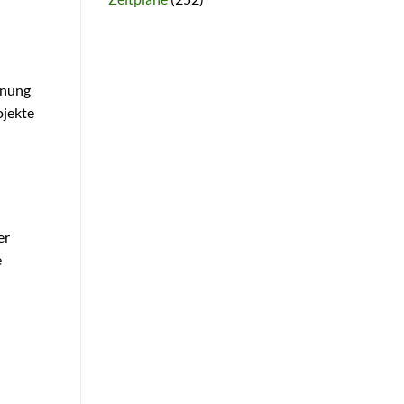
anung
ojekte
n
er
e