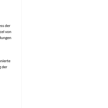
ess der
cel von
idungen
inierte
g der