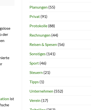
Planungen
(55)
Privat
(91)
Protokolle
(88)
gslose
o der
Rechnungen
(44)
den
Reisen & Spesen
(56)
Sonstiges
(141)
nierte
Sport
(46)
er
Steuern
(21)
Tipps
(1)
Unternehmen
(552)
ation
ist
Verein
(17)
fische
Zeitpläne
(252)