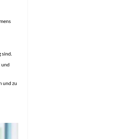
hmens
 sind.
t und
n und zu