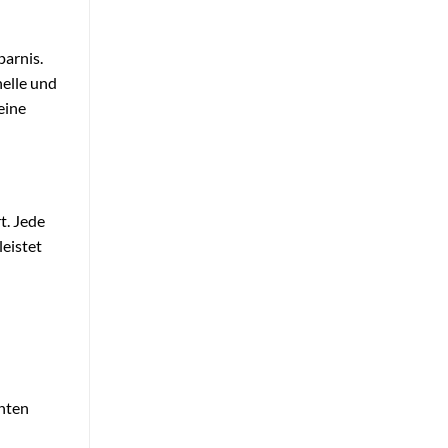
parnis.
elle und
eine
t. Jede
leistet
enten