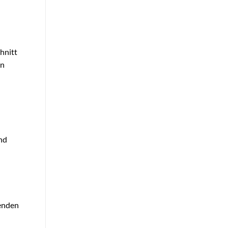
hnitt
en
und
henden