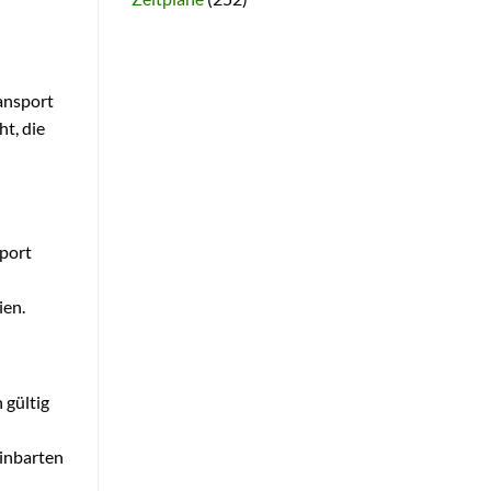
ansport
t, die
sport
ien.
 gültig
einbarten