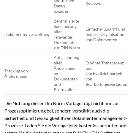
konformen
Reviews.
Daten
basieren.
Zentralisierte
Speicherung
Einfacher Zugriff und
aller
Dokumentenverwaltung
bessere Organisation
relevanter
von Dokumenten.
Dokumente
zur DIN Norm.
Aufzeichnung
aller
Erhöhte Transparenz
Änderungen
und
Tracking von
an
Nachvollziehbarkeit
Änderungen
Dokumenten
von
und
Bearbeitungsverläufen.
Protokollen.
Die Nutzung dieser Din Norm Vorlage trägt nicht nur zur
Prozessoptimierung bei, sondern verstärkt auch die
Sicherheit und Genauigkeit Ihrer Dokumentenmanagement-
Prozesse. Laden Sie die Vorlage jetzt kostenlos herunter und
setzen Sie die Anforderungen der DIN EN 17463 effizient