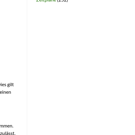
es gilt
 einen
ommen.
ulässt.