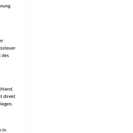
hnung
er
gssteuer
t des
chland.
t direkt
liegen.
 in