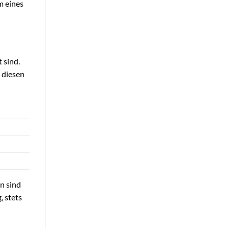
m eines
t sind.
 diesen
n sind
, stets