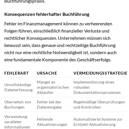
Buchführungspraxis.
Konsequenzen fehlerhafter Buchführung
Fehler im Finanzmanagement können zu verheerenden
Folgen führen, einschließlich finanzieller Verluste und
rechtlicher Konsequenzen. Unternehmen müssen sich
bewusst sein, dass genaue und rechtzeitige Buchführung
nicht nur eine rechtliche Notwendigkeit ist, sondern auch
eine fundamentale Komponente des Geschäftserfolgs.
FEHLERART
URSACHE
VERMEIDUNGSSTRATEGIE
Mangel an
Implementierung eines
Unvollständige
organisatorischen
robusten
Datenerfassung
Abläufen
Dokumentationsprozesses
Übersehen von
Fehler bei der
Regelmäßige Überprüfungen
Buchungen
Dateneingabe
und Kontrollen
Verwendung
Fehlende
Automatisierte Systeme zur
veralteter
Aktualisierungen
Echtzeit-Aktualisierung
Informationen