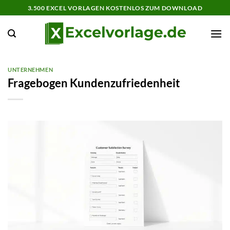
Zum
3.500 EXCEL VORLAGEN KOSTENLOS ZUM DOWNLOAD
Inhalt
springen
UNTERNEHMEN
Fragebogen Kundenzufriedenheit