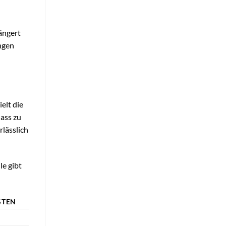
ängert
ngen
elt die
dass zu
lässlich
e gibt
STEN