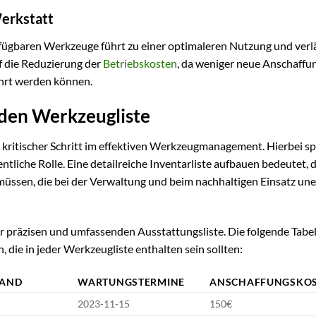
Werkstatt
rfügbaren Werkzeuge führt zu einer optimaleren Nutzung und verl
f die Reduzierung der
Betriebskosten
, da weniger neue Anschaffu
ührt werden können.
den Werkzeugliste
n kritischer Schritt im effektiven Werkzeugmanagement. Hierbei spi
tliche Rolle. Eine detailreiche Inventarliste aufbauen bedeutet, 
sen, die bei der Verwaltung und beim nachhaltigen Einsatz uner
präzisen und umfassenden Ausstattungsliste. Die folgende Tabell
 die in jeder Werkzeugliste enthalten sein sollten:
TAND
WARTUNGSTERMINE
ANSCHAFFUNGSKO
2023-11-15
150€