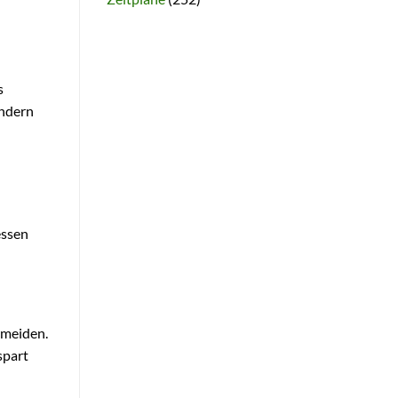
s
ondern
essen
rmeiden.
spart