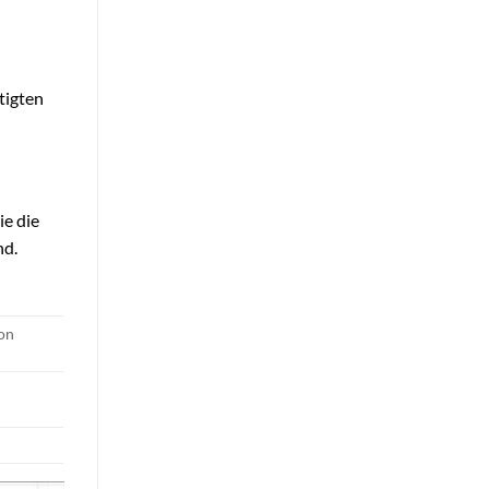
tigten
ie die
nd.
von