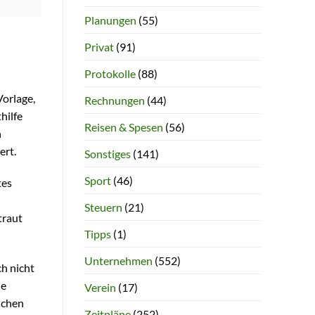
Planungen
(55)
Privat
(91)
Protokolle
(88)
orlage,
Rechnungen
(44)
hilfe
Reisen & Spesen
(56)
n
ert.
Sonstiges
(141)
Sport
(46)
tes
Steuern
(21)
traut
Tipps
(1)
Unternehmen
(552)
ch nicht
ne
Verein
(17)
ichen
Zeitpläne
(252)