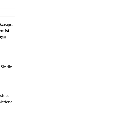
rkzeugs.
em ist
ngen
 Sie die
 stets
chiedene