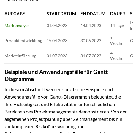
AUFGABE
STARTDATUM
ENDDATUM
DAUER
S
I
Marktanalyse
01.04.2023
14.04.2023
14 Tage
B
11
Produktentwicklung
15.04.2023
30.06.2023
G
Wochen
4
Markteinführung
01.07.2023
31.07.2023
G
Wochen
Beispiele und Anwendungsfälle für Gantt
Diagramme
In diesem Abschnitt werden spezifische Beispiele und
Anwendungsfälle von Gantt-Diagrammen beleuchtet, die
ihre Vielseitigkeit und Effektivität in unterschiedlichen
Bereichen des Projektmanagements demonstrieren. Von der
allgemeinen Projektplanung über Zeitmanagement bis hin
zur komplexen Risikoüberwachung und