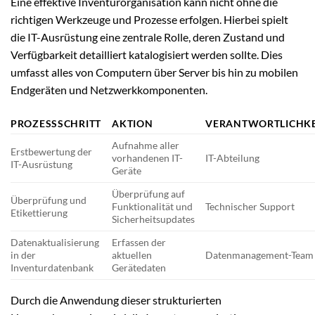
Eine effektive Inventurorganisation kann nicht ohne die
richtigen Werkzeuge und Prozesse erfolgen. Hierbei spielt
die IT-Ausrüstung eine zentrale Rolle, deren Zustand und
Verfügbarkeit detailliert katalogisiert werden sollte. Dies
umfasst alles von Computern über Server bis hin zu mobilen
Endgeräten und Netzwerkkomponenten.
PROZESSSCHRITT
AKTION
VERANTWORTLICHKE
Aufnahme aller
Erstbewertung der
vorhandenen IT-
IT-Abteilung
IT-Ausrüstung
Geräte
Überprüfung auf
Überprüfung und
Funktionalität und
Technischer Support
Etikettierung
Sicherheitsupdates
Datenaktualisierung
Erfassen der
in der
aktuellen
Datenmanagement-Team
Inventurdatenbank
Gerätedaten
Durch die Anwendung dieser strukturierten