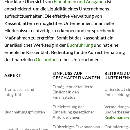
Eine klare Übersicht von
Einnahmen und Ausgaben
ist
entscheidend, um die Liquidität eines Unternehmens
aufrechtzuerhalten. Die effektive Verwaltung von
Kassenblättern ermöglicht es Unternehmen, finanzielle
Hindernisse rechtzeitig zu erkennen und entsprechende
Maßnahmen zu ergreifen. Somit ist das Kassenblatt ein
unerlässliches Werkzeug in der
Buchführung
und hat eine
erhebliche Kassenblatt Bedeutung für die Aufrechterhaltung
der finanziellen
Gesundheit
eines Unternehmens.
EINFLUSS AUF
BEITRAG Z
ASPEKT
GESCHÄFTSFINANZEN
UNTERNEH
Ermöglicht detaillierte
Transparenz und
Unterstützt st
Einsicht in den
Integrität
Entscheidung
Finanzstatus
Erleichterung der
Vermeidung v
Buchhaltungspflichten
Einhaltung gesetzlicher
und verbesser
Anforderungen
Risikomanag
Frühzeitiges Erkennen von
Optimierung v
Liquiditätsüberwachung