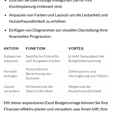
Kostenplanung irrelevant sind.
Anpassen von Farben und Layouts um die Lesbarkeit und
Nutzerfreundlichkeit zu erhöhen.
Einfügen von Diagrammen zur visuellen Darstellung Ihrer
finanziellen Progression.
AKTION
FUNKTION
VORTEIL
Kategorien
Spezifische Einkünfte
Erhöht Genauigkeit der
anpassen
und Ausgaben tracken
Budgetüberwachung
Automatische
Formeln
Zeitersparnis und
Berechnung von
einfügen
Verringerung von Fehlern
Summen
Layout
Verbesserung der
Steigerung der
verändern
Übersichtlichkeit
Nutzerfreundlichkeit
Mit dieser anpassbaren Excel Budgetvorlage können Sie Ihre
Finanzen effektiv planen und verwalten, was Ihnen hilft, Ihre