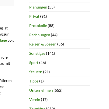
Planungen
(55)
Privat
(91)
Protokolle
(88)
g ist
ag zur
Rechnungen
(44)
lage
vor,
Reisen & Spesen
(56)
Sonstiges
(141)
h die
Sport
(46)
as mit
Steuern
(21)
fitieren
Tipps
(1)
Das
Unternehmen
(552)
.
Verein
(17)
Zeitpläne
(252)