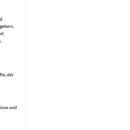
nd
ggebers.
st
.
fte, der
nisse und