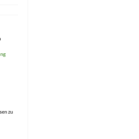
n
ung
ssen zu