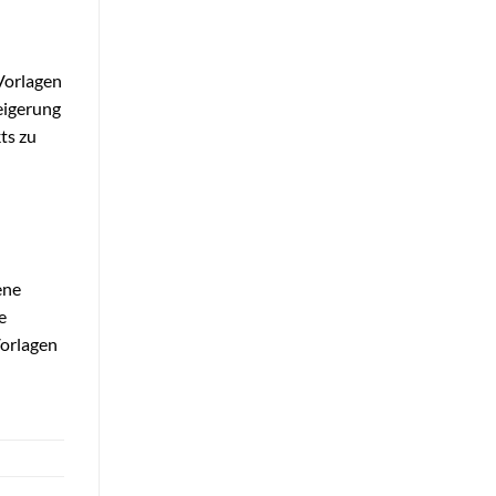
 Vorlagen
eigerung
ts zu
ene
e
Vorlagen