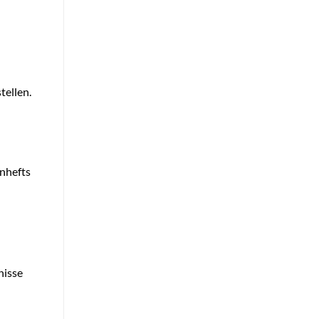
tellen.
enhefts
nisse