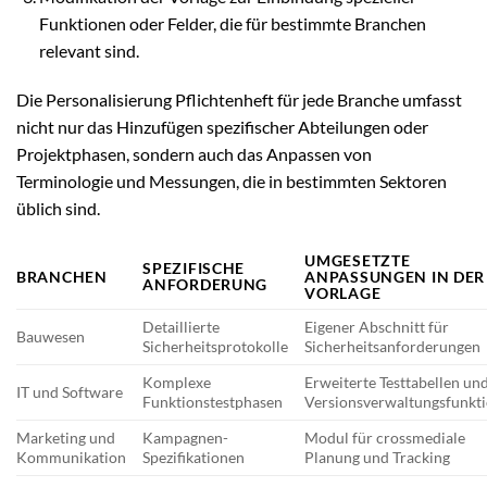
Funktionen oder Felder, die für bestimmte Branchen
relevant sind.
Die Personalisierung Pflichtenheft für jede Branche umfasst
nicht nur das Hinzufügen spezifischer Abteilungen oder
Projektphasen, sondern auch das Anpassen von
Terminologie und Messungen, die in bestimmten Sektoren
üblich sind.
UMGESETZTE
SPEZIFISCHE
BRANCHEN
ANPASSUNGEN IN DER
ANFORDERUNG
VORLAGE
Detaillierte
Eigener Abschnitt für
Bauwesen
Sicherheitsprotokolle
Sicherheitsanforderungen
Komplexe
Erweiterte Testtabellen un
IT und Software
Funktionstestphasen
Versionsverwaltungsfunkt
Marketing und
Kampagnen-
Modul für crossmediale
Kommunikation
Spezifikationen
Planung und Tracking