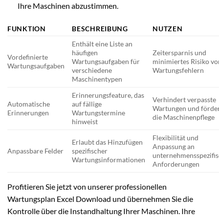
Ihre Maschinen abzustimmen.
FUNKTION
BESCHREIBUNG
NUTZEN
Enthält eine Liste an
häufigen
Zeitersparnis und
Vordefinierte
Wartungsaufgaben für
minimiertes Risiko vo
Wartungsaufgaben
verschiedene
Wartungsfehlern
Maschinentypen
Erinnerungsfeature, das
Verhindert verpasste
Automatische
auf fällige
Wartungen und förde
Erinnerungen
Wartungstermine
die Maschinenpflege
hinweist
Flexibilität und
Erlaubt das Hinzufügen
Anpassung an
Anpassbare Felder
spezifischer
unternehmensspezifi
Wartungsinformationen
Anforderungen
Profitieren Sie jetzt von unserer professionellen
Wartungsplan Excel Download und übernehmen Sie die
Kontrolle über die Instandhaltung Ihrer Maschinen. Ihre