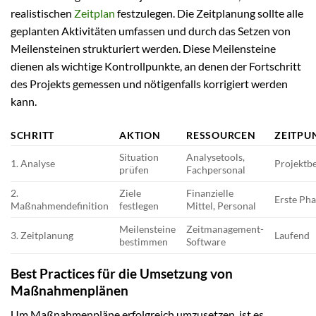
realistischen
Zeitplan
festzulegen. Die Zeitplanung sollte alle
geplanten Aktivitäten umfassen und durch das Setzen von
Meilensteinen strukturiert werden. Diese Meilensteine
dienen als wichtige Kontrollpunkte, an denen der Fortschritt
des Projekts gemessen und nötigenfalls korrigiert werden
kann.
SCHRITT
AKTION
RESSOURCEN
ZEITPU
Situation
Analysetools,
1. Analyse
Projektb
prüfen
Fachpersonal
2.
Ziele
Finanzielle
Erste Ph
Maßnahmendefinition
festlegen
Mittel, Personal
Meilensteine
Zeitmanagement-
3. Zeitplanung
Laufend
bestimmen
Software
Best Practices für die Umsetzung von
Maßnahmenplänen
Um Maßnahmenpläne erfolgreich umzusetzen, ist es