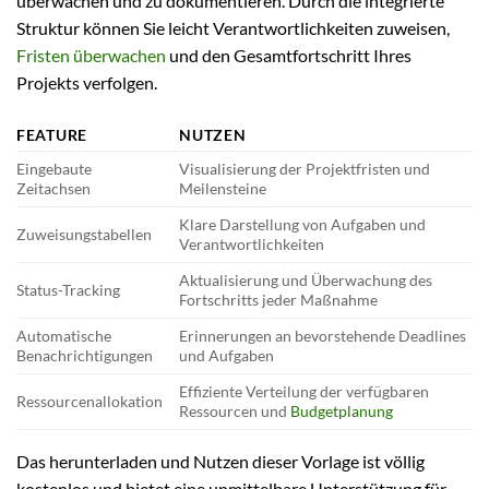
überwachen und zu dokumentieren. Durch die integrierte
Struktur können Sie leicht Verantwortlichkeiten zuweisen,
Fristen überwachen
und den Gesamtfortschritt Ihres
Projekts verfolgen.
FEATURE
NUTZEN
Eingebaute
Visualisierung der Projektfristen und
Zeitachsen
Meilensteine
Klare Darstellung von Aufgaben und
Zuweisungstabellen
Verantwortlichkeiten
Aktualisierung und Überwachung des
Status-Tracking
Fortschritts jeder Maßnahme
Automatische
Erinnerungen an bevorstehende Deadlines
Benachrichtigungen
und Aufgaben
Effiziente Verteilung der verfügbaren
Ressourcenallokation
Ressourcen und
Budgetplanung
Das herunterladen und Nutzen dieser Vorlage ist völlig
kostenlos und bietet eine unmittelbare Unterstützung für