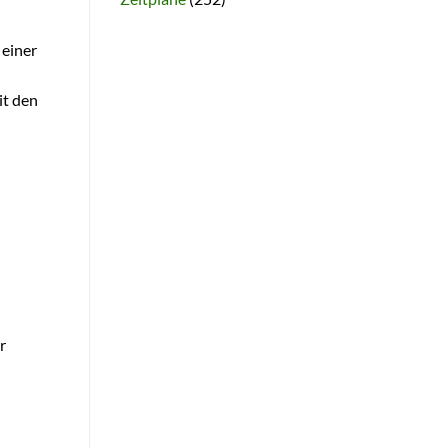
 einer
it den
r