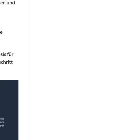
ien und
de
sis für
chritt