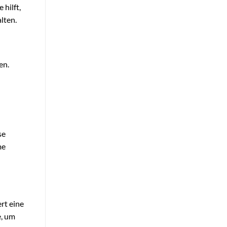
hilft,
lten.
en.
se
me
rt eine
e, um