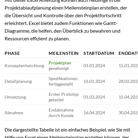
Projektablaufplanung einen Meilensteinplan erstellen, der
die Übersicht und Kontrolle über den Projektfortschritt
erleichtert. Excel bietet zudem Funktionen wie Gantt-
Diagramme, die helfen, den Überblick zu bewahren und
Ressourcen effizient zu planen.
PHASE
MEILENSTEIN
STARTDATUM
ENDDA
Projektplan
Konzeptentwicklung
01.01.2024
15.01.20
genehmigt
Spezifikationen
Detailplanung
16.01.2024
28.02.20
fertiggestellt
Erster Prototyp
Umsetzung
01.03.2024
15.04.20
getestet
Endabnahme
Abnahme
16.04.2024
30.04.20
durch Kunde
Die dargestellte Tabelle ist ein einfaches Beispiel, wie Sie mit
Hilfe von Excel einen Meilensteinplan erstellen können, der