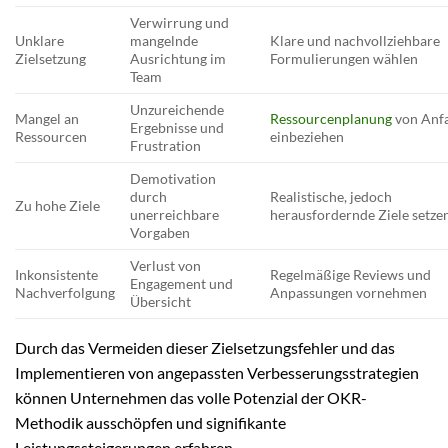
Verwirrung und
Unklare
mangelnde
Klare und nachvollziehbare
Zielsetzung
Ausrichtung im
Formulierungen wählen
Team
Unzureichende
Mangel an
Ressourcenplanung
von Anf
Ergebnisse und
Ressourcen
einbeziehen
Frustration
Demotivation
durch
Realistische, jedoch
Zu hohe Ziele
unerreichbare
herausfordernde Ziele setze
Vorgaben
Verlust von
Inkonsistente
Regelmäßige Reviews und
Engagement und
Nachverfolgung
Anpassungen vornehmen
Übersicht
Durch das Vermeiden dieser Zielsetzungsfehler und das
Implementieren von angepassten Verbesserungsstrategien
können Unternehmen das volle Potenzial der OKR-
Methodik ausschöpfen und signifikante
Leistungssteigerungen erfahren.