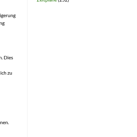
eigerung
ing
n. Dies
ich zu
nnen.