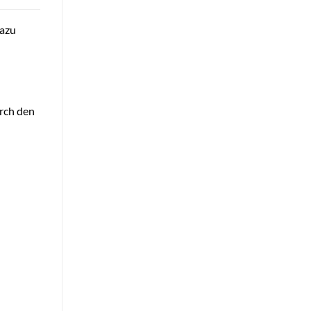
dazu
urch den