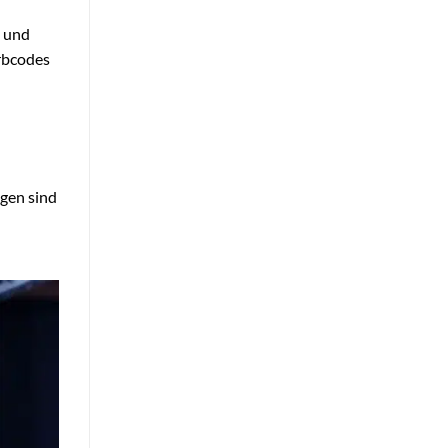
l und
arbcodes
gen sind