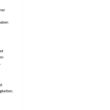
iner
haben
tet
en
.
nd
gkeiten.