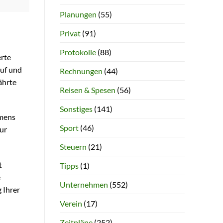
Planungen
(55)
Privat
(91)
Protokolle
(88)
erte
auf und
Rechnungen
(44)
ährte
Reisen & Spesen
(56)
Sonstiges
(141)
hmens
Sport
(46)
ur
Steuern
(21)
t
Tipps
(1)
e
Unternehmen
(552)
 Ihrer
Verein
(17)
Zeitpläne
(252)