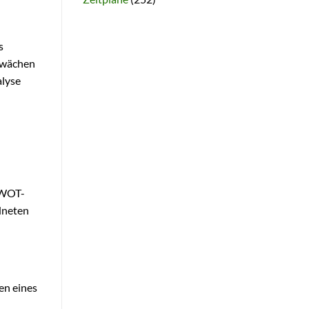
s
chwächen
alyse
SWOT-
dneten
en eines