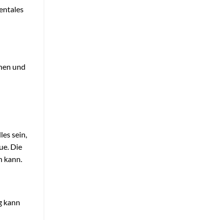
entales
ehen und
les sein,
ue. Die
n kann.
g kann