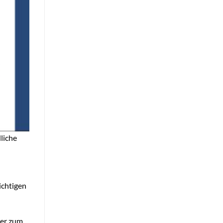
liche
ichtigen
ier zum