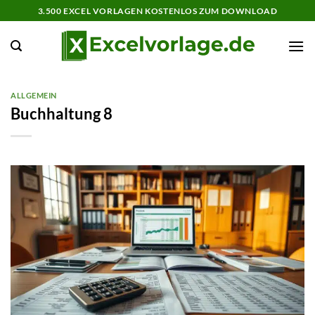
Zum
3.500 EXCEL VORLAGEN KOSTENLOS ZUM DOWNLOAD
Inhalt
springen
ALLGEMEIN
Buchhaltung 8