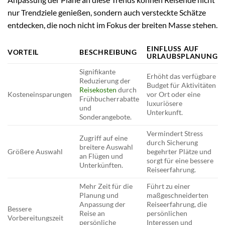
nur Trendziele genießen, sondern auch versteckte Schätze
entdecken, die noch nicht im Fokus der breiten Masse stehen.
EINFLUSS AUF
VORTEIL
BESCHREIBUNG
URLAUBSPLANUNG
Signifikante
Erhöht das verfügbare
Reduzierung der
Budget für Aktivitäten
Reisekosten
durch
Kosteneinsparungen
vor Ort oder eine
Frühbucherrabatte
luxuriösere
und
Unterkunft.
Sonderangebote.
Vermindert Stress
Zugriff auf eine
durch Sicherung
breitere Auswahl
Größere Auswahl
begehrter Plätze und
an Flügen und
sorgt für eine bessere
Unterkünften.
Reiseerfahrung.
Mehr Zeit für die
Führt zu einer
Planung und
maßgeschneiderten
Anpassung der
Reiseerfahrung, die
Bessere
Reise an
persönlichen
Vorbereitungszeit
persönliche
Interessen und