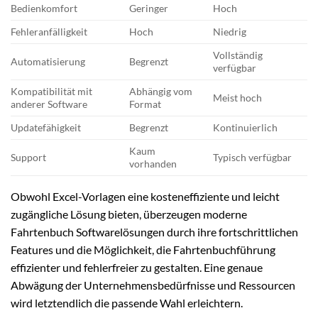
Bedienkomfort
Geringer
Hoch
Fehleranfälligkeit
Hoch
Niedrig
Vollständig
Automatisierung
Begrenzt
verfügbar
Kompatibilität mit
Abhängig vom
Meist hoch
anderer Software
Format
Updatefähigkeit
Begrenzt
Kontinuierlich
Kaum
Support
Typisch verfügbar
vorhanden
Obwohl Excel-Vorlagen eine kosteneffiziente und leicht
zugängliche Lösung bieten, überzeugen moderne
Fahrtenbuch Softwarelösungen durch ihre fortschrittlichen
Features und die Möglichkeit, die Fahrtenbuchführung
effizienter und fehlerfreier zu gestalten. Eine genaue
Abwägung der Unternehmensbedürfnisse und Ressourcen
wird letztendlich die passende Wahl erleichtern.