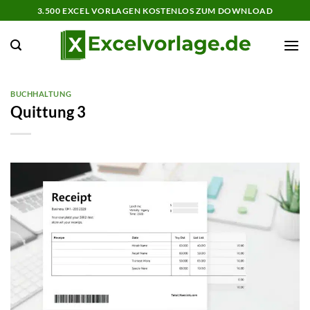
Zum
3.500 EXCEL VORLAGEN KOSTENLOS ZUM DOWNLOAD
Inhalt
springen
BUCHHALTUNG
Quittung 3