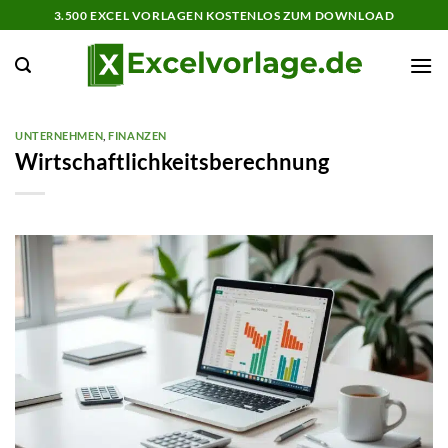
Zum
3.500 EXCEL VORLAGEN KOSTENLOS ZUM DOWNLOAD
Inhalt
springen
UNTERNEHMEN
,
FINANZEN
Wirtschaftlichkeitsberechnung