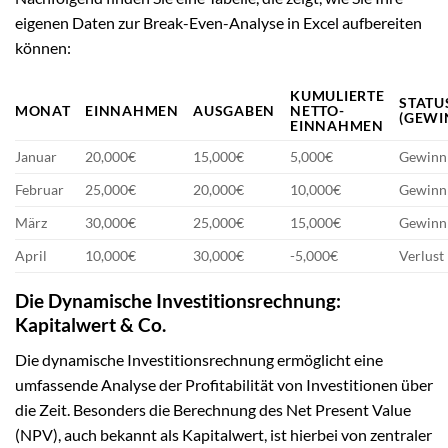
eigenen Daten zur Break-Even-Analyse in Excel aufbereiten
können:
KUMULIERTE
STATU
MONAT
EINNAHMEN
AUSGABEN
NETTO-
(GEWI
EINNAHMEN
Januar
20,000€
15,000€
5,000€
Gewinn
Februar
25,000€
20,000€
10,000€
Gewinn
März
30,000€
25,000€
15,000€
Gewinn
April
10,000€
30,000€
-5,000€
Verlust
Die Dynamische Investitionsrechnung:
Kapitalwert & Co.
Die dynamische Investitionsrechnung ermöglicht eine
umfassende Analyse der Profitabilität von Investitionen über
die Zeit. Besonders die Berechnung des Net Present Value
(NPV), auch bekannt als Kapitalwert, ist hierbei von zentraler