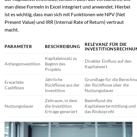
man diese Formeln in Excel integriert und anwendet. Hierbei
ist es wichtig, dass man sich mit Funktionen wie NPV (Net
Present Value) und IRR (Internal Rate of Return) vertraut
macht.
RELEVANZ FÜR DIE
PARAMETER
BESCHREIBUNG
INVESTITIONSRECHNU
Kapitaleinsatz zu
Direkter Einfluss auf den
Anfangsinvestition
Beginn des
Kapitalwert
Projekts
Jährliche
Grundlage für die Berechn
Erwartete
Rückflüsse aus der
der Rückflüsse über die
Cashflows
Investition
Nutzungsdauer
Zeitraum, in dem
Beeinflusst die
Nutzungsdauer
die Investition
Kapitalwertermittlung und
Erträge generiert
das Risikoprofil