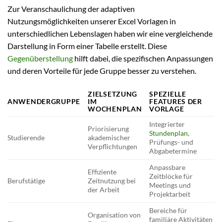
Zur Veranschaulichung der adaptiven
Nutzungsmöglichkeiten unserer Excel Vorlagen in
unterschiedlichen Lebenslagen haben wir eine vergleichende
Darstellung in Form einer Tabelle erstellt. Diese
Gegenüberstellung
hilft dabei, die spezifischen Anpassungen
und deren Vorteile für jede Gruppe besser zu verstehen.
ZIELSETZUNG
SPEZIELLE
ANWENDERGRUPPE
IM
FEATURES DER
WOCHENPLAN
VORLAGE
Integrierter
Priorisierung
Stundenplan
,
Studierende
akademischer
Prüfungs- und
Verpflichtungen
Abgabetermine
Anpassbare
Effiziente
Zeitblöcke für
Berufstätige
Zeitnutzung bei
Meetings und
der Arbeit
Projektarbeit
Bereiche für
Organisation von
familiäre Aktivitäten