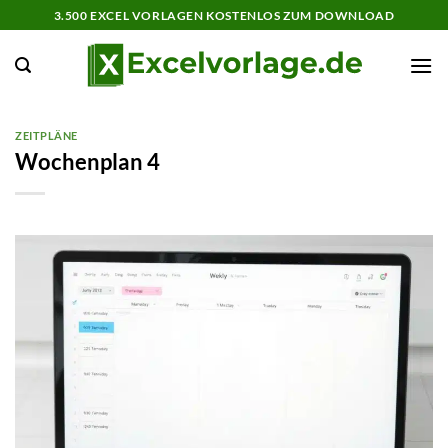
Zum
3.500 EXCEL VORLAGEN KOSTENLOS ZUM DOWNLOAD
Inhalt
springen
ZEITPLÄNE
Wochenplan 4