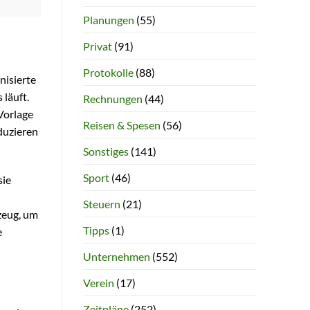
Planungen
(55)
Privat
(91)
Protokolle
(88)
nisierte
 läuft.
Rechnungen
(44)
-Vorlage
Reisen & Spesen
(56)
duzieren
Sonstiges
(141)
Sport
(46)
sie
Steuern
(21)
zeug, um
Tipps
(1)
e
Unternehmen
(552)
Verein
(17)
Zeitpläne
(252)