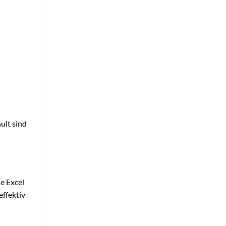
hult sind
e Excel
effektiv