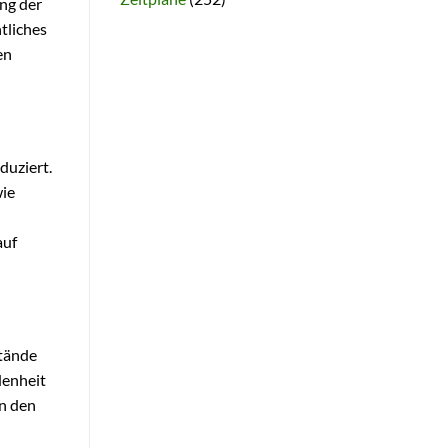
ng der
ntliches
en
duziert.
wie
auf
stände
denheit
in den