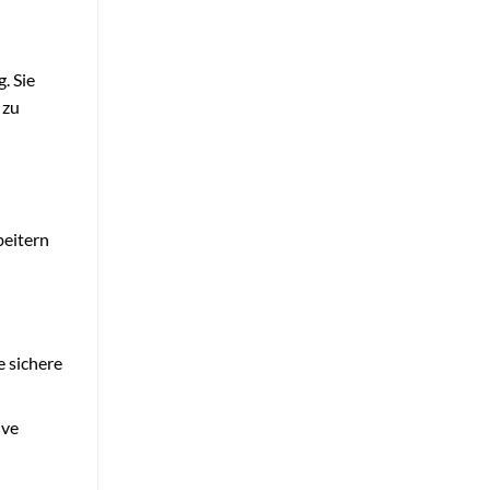
. Sie
 zu
beitern
e sichere
ive