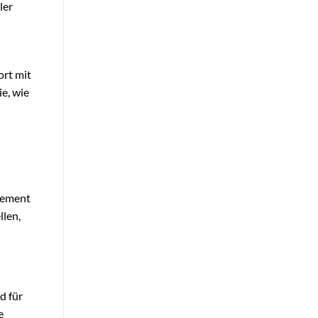
ler
ort mit
ie, wie
gement
llen,
d für
e