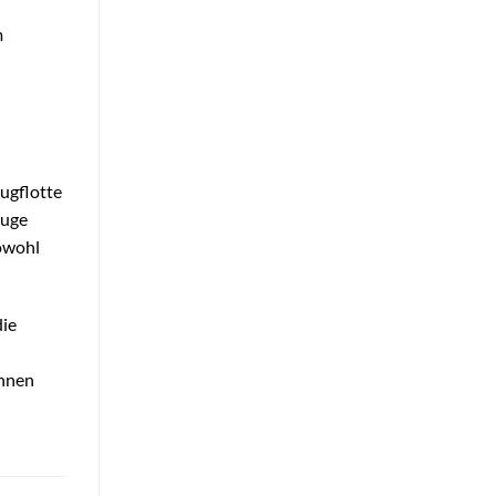
m
ugflotte
euge
sowohl
die
onnen