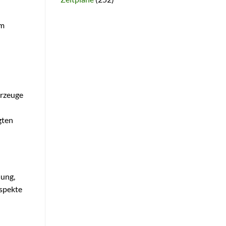
im
hrzeuge
gten
nung,
Aspekte