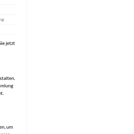
ng
ie jetzt
stalten.
ammlung
t.
ien, um