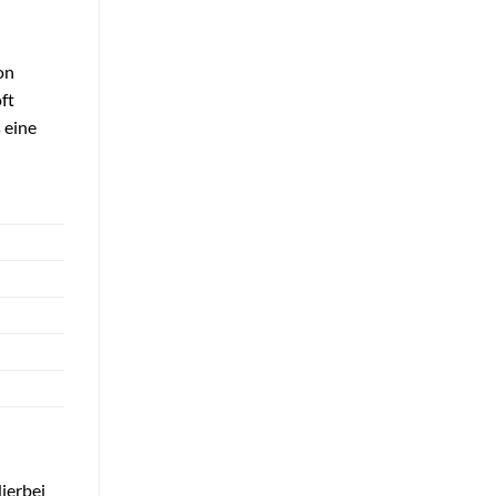
on
ft
 eine
ierbei