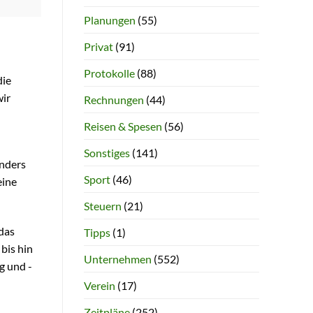
Planungen
(55)
Privat
(91)
Protokolle
(88)
die
wir
Rechnungen
(44)
Reisen & Spesen
(56)
Sonstiges
(141)
Anders
Sport
(46)
eine
Steuern
(21)
das
Tipps
(1)
bis hin
Unternehmen
(552)
g und -
Verein
(17)
Zeitpläne
(252)