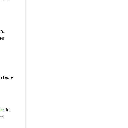
n.
ren
h teure
se
der
es