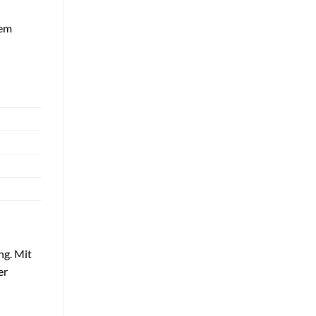
dem
ng. Mit
er