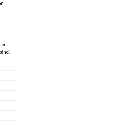
er
nen.
sind.