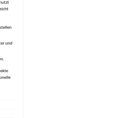
nutzt
eicht
stellen
ter und
n.
jekte
ionelle