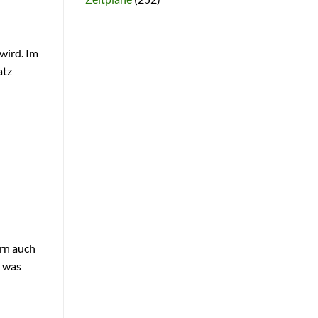
wird. Im
atz
n
ern auch
, was