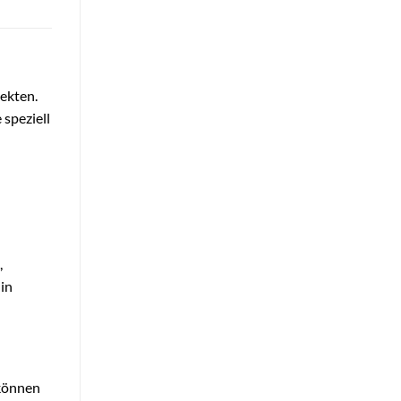
jekten.
speziell
,
 in
 können