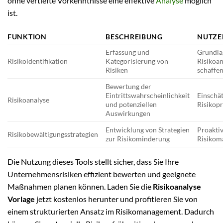
ohne vertiefte Vorkenntnisse eine effektive
Analyse
möglich
ist.
FUNKTION
BESCHREIBUNG
NUTZE
Erfassung und
Grundlag
Risikoidentifikation
Kategorisierung von
Risikoan
Risiken
schaffe
Bewertung der
Eintrittswahrscheinlichkeit
Einschä
Risikoanalyse
und potenziellen
Risikopr
Auswirkungen
Entwicklung von Strategien
Proakti
Risikobewältigungsstrategien
zur Risikominderung
Risikom
Die Nutzung dieses Tools stellt sicher, dass Sie Ihre
Unternehmensrisiken effizient bewerten und geeignete
Maßnahmen planen können. Laden Sie die
Risikoanalyse
Vorlage
jetzt kostenlos herunter und profitieren Sie von
einem strukturierten Ansatz im Risikomanagement. Dadurch