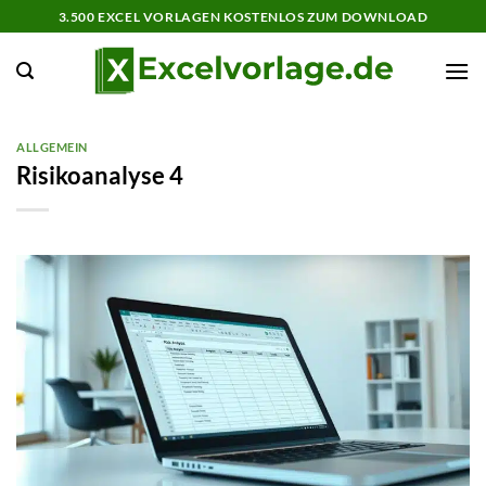
Zum
3.500 EXCEL VORLAGEN KOSTENLOS ZUM DOWNLOAD
Inhalt
springen
ALLGEMEIN
Risikoanalyse 4