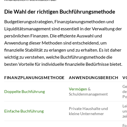
Die Wahl der richtigen Buchführungsmethode
Budgetierungsstrategien, Finanzplanungsmethoden und
Liquiditätsmanagement sind essentiell in der Verwaltung der
persönlichen Finanzen. Die effiziente Auswahl und
Anwendung dieser Methoden sind entscheidend, um
finanzielle Stabilität zu erlangen und zu erhalten. Es ist daher
wichtig zu verstehen, welche Buchführungsmethode die
besten Vorteile für individuelle finanzielle Bedürfnisse bietet.
FINANZPLANUNGSMETHODE
ANWENDUNGSBEREICH
V
Ge
Vermögen
&
Doppelte Buchführung
de
Schuldenmanagement
Po
Le
Private Haushalte und
Einfache Buchführung
un
kleine Unternehmer
ze
Fo