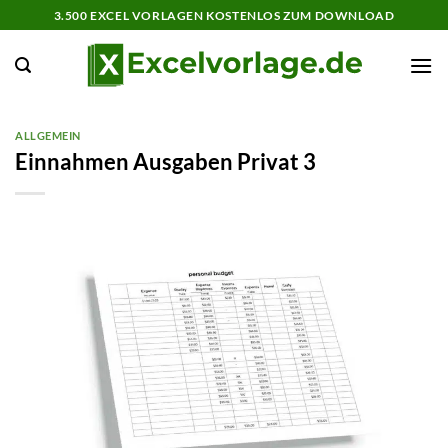
Zum
3.500 EXCEL VORLAGEN KOSTENLOS ZUM DOWNLOAD
Inhalt
springen
ALLGEMEIN
Einnahmen Ausgaben Privat 3