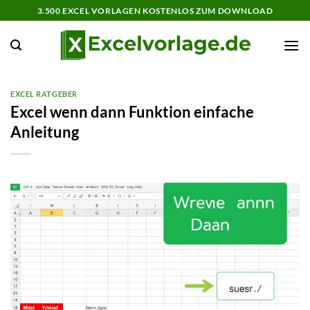
Zum
3.500 EXCEL VORLAGEN KOSTENLOS ZUM DOWNLOAD
Inhalt
springen
EXCEL RATGEBER
Excel wenn dann Funktion einfache
Anleitung