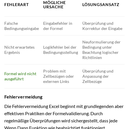
MÖGLICHE
FEHLERART
LÖSUNGSANSATZ
URSACHE
Falsche
Eingabefehler in
Überprüfung und
Bedingungseingabe
der Formel
Korrektur der Eingabe
Neuformulierung der
Nicht erwartetes
Logikfehler bei der
Bedingung unter
Ergebnis
Bedingungsstellung
Beachtung logischer
Richtlinien
Problem mit
Überprüfung und
Formel wird nicht
Zellbezügen oder
Anpassung der
ausgeführt
externen Links
Zellbezüge
Fehlervermeidung
Die Fehlervermeidung Excel beginnt mit grundlegenden aber
effektiven Praktiken der Formelvalidierung. Durch
regelmäßige Überprüfungen wird sichergestellt, dass jede
Wenn Dann Funktion wie beabsichtigt funktioniert.