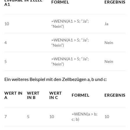
FORMEL
ERGEBNIS
A1
=WENN(A1 > 5; “Ja”;
10
Ja
“Nein”)
=WENN(A1 > 5; “Ja”;
4
Nein
“Nein”)
=WENN(A1 > 5; “Ja”;
5
Nein
“Nein”)
Ein weiteres Beispiel mit den Zellbezügen a, b und c:
WERT IN
WERT
WERT
FORMEL
ERGEBNIS
A
IN B
IN C
=WENN(a > b;
7
5
10
10
c; b)