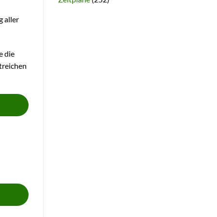
 aller
e die
streichen