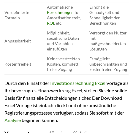
Automatische
Erhöht die
Vordefinierte
Berechnungen
für
Genauigkeit und
Formeln
Amortisationszeit,
Schnelligkeit der
ROI
, etc.
Berechnungen
Möglichkeit,
Versorgt den Nutzer
spezifische Daten
mit
Anpassbarkeit
und Variablen
maßgeschneiderten
einzufügen
Lösungen
Keine versteckten
Ermöglicht
Kostenfreiheit
Kosten, komplett
unbeschränkten und
freier Zugang
kostenfreien Zugang
Durch den Einsatz der
Investitionsrechnung Excel
Vorlage als
Ihr bevorzugtes Finanzwerkzeug Excel, stellen Sie eine solide
Basis für finanzielle Entscheidungen sicher. Der Download
Excel Vorlage ist einfach, direkt und ohne umständliche
Registrierungsprozesse verfügbar, sodass Sie sofort mit der
Analyse
beginnen können.