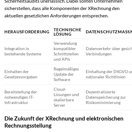
Sicherheitsaudits unerlässlich. Dabei sollten Unternehmen
sicherstellen, dass alle Komponenten der XRechnung den
aktuellen gesetzlichen Anforderungen entsprechen.
TECHNISCHE
HERAUSFORDERUNG
DATENSCHUTZMASS
LÖSUNG
Verwendung
Integration in
kompatibler
Datenverkehr über gesic
bestehende Systeme
Schnittstellen
Verbindungen
und APIs
Regelmäßiges
Einhalten der
Einhaltung der DSGVO u
Update der
Gesetzesvorgaben
nationaler Richtlinien
Software
Cloud-
Bereitstellung der
Dezentralisierte
Lösungen und
notwendigen IT-
Datenspeicherung zur
skalierbare
Infrastruktur
Risikominimierung
Server
Die Zukunft der XRechnung und elektronischen
Rechnungsstellung