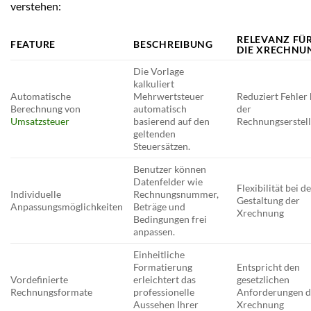
verstehen:
RELEVANZ FÜ
FEATURE
BESCHREIBUNG
DIE XRECHNU
Die Vorlage
kalkuliert
Automatische
Mehrwertsteuer
Reduziert Fehler 
Berechnung von
automatisch
der
Umsatzsteuer
basierend auf den
Rechnungserstel
geltenden
Steuersätzen.
Benutzer können
Datenfelder wie
Flexibilität bei d
Individuelle
Rechnungsnummer,
Gestaltung der
Anpassungsmöglichkeiten
Beträge und
Xrechnung
Bedingungen frei
anpassen.
Einheitliche
Formatierung
Entspricht den
Vordefinierte
erleichtert das
gesetzlichen
Rechnungsformate
professionelle
Anforderungen d
Aussehen Ihrer
Xrechnung