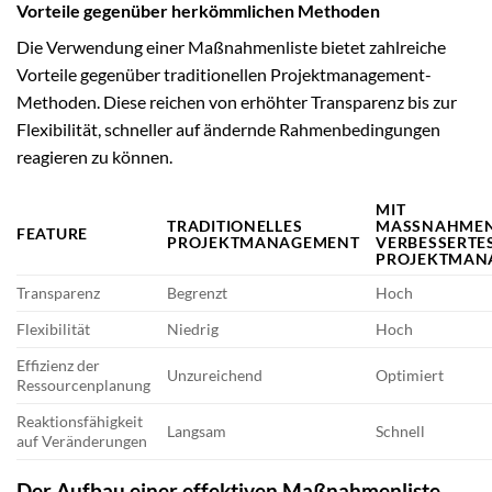
Vorteile gegenüber herkömmlichen Methoden
Die Verwendung einer Maßnahmenliste bietet zahlreiche
Vorteile gegenüber traditionellen Projektmanagement-
Methoden. Diese reichen von erhöhter Transparenz bis zur
Flexibilität, schneller auf ändernde Rahmenbedingungen
reagieren zu können.
MIT
TRADITIONELLES
MASSNAHMENLI
FEATURE
PROJEKTMANAGEMENT
ERBESSERTES 
ROJEKTMANA
Transparenz
Begrenzt
Hoch
Flexibilität
Niedrig
Hoch
Effizienz der
Unzureichend
Optimiert
Ressourcenplanung
Reaktionsfähigkeit
Langsam
Schnell
auf Veränderungen
Der Aufbau einer effektiven Maßnahmenliste