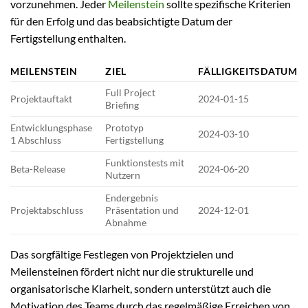
vorzunehmen. Jeder
Meilenstein
sollte spezifische Kriterien
für den Erfolg und das beabsichtigte Datum der
Fertigstellung enthalten.
MEILENSTEIN
ZIEL
FÄLLIGKEITSDATUM
Full Project
Projektauftakt
2024-01-15
Briefing
Entwicklungsphase
Prototyp
2024-03-10
1 Abschluss
Fertigstellung
Funktionstests mit
Beta-Release
2024-06-20
Nutzern
Endergebnis
Projektabschluss
Präsentation und
2024-12-01
Abnahme
Das sorgfältige Festlegen von Projektzielen und
Meilensteinen fördert nicht nur die strukturelle und
organisatorische Klarheit, sondern unterstützt auch die
Motivation des Teams durch das regelmäßige Erreichen von