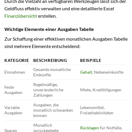
Durch die Vielzahl an verfügbaren Werkzeugen lässt sich der
Geldfluss effektiv verwalten und eine detaillierte Excel
Finanzübersicht
erstellen.
Wichtige Elemente einer Ausgaben Tabelle
Zur Schaffung einer effektiven monatlichen Ausgaben Tabelle
sind mehrere Elemente entscheidend:
KATEGORIE
BESCHREIBUNG
BEISPIELE
Gesamte monatliche
Einnahmen
Gehalt
, Nebeneinkünfte
Einkünfte
Regelmäßige,
Feste
unveränderliche
Miete, Kredittilgungen
Ausgaben
Zahlungen
Ausgaben, die
Variable
Lebensmittel,
monatlich schwanken
Ausgaben
Freizeitaktivitäten
können
Monatlich
Rücklagen
für Notfälle,
Sparen
zurückgelegte