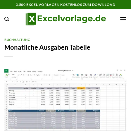
Zum
3.500 EXCEL VORLAGEN KOSTENLOS ZUM DOWNLOAD
Inhalt
springen
BUCHHALTUNG
Monatliche Ausgaben Tabelle